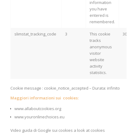
information
you have
entered is
remembered.
slimstat_tracking_code
3
This cookie
30 mins
tracks
anonymous
visitor
website
activity
statistics.
Cookie message : cookie_notice_accepted – Durata: infinito
Maggiori informazioni sui cookies:
www.allaboutcookies.org
www.youronlinechoices.eu
Video guida di Google sui cookies
a look at cookies