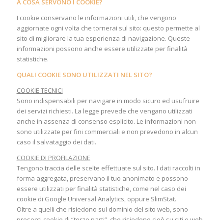
A COSA SERVONO I COOKIE?
I cookie conservano le informazioni utili, che vengono
aggiornate ogni volta che tornerai sul sito: questo permette al
sito di migliorare la tua esperienza di navigazione. Queste
informazioni possono anche essere utilizzate per finalità
statistiche.
QUALI COOKIE SONO UTILIZZATI NEL SITO?
COOKIE TECNICI
Sono indispensabili per navigare in modo sicuro ed usufruire
dei servizi richiesti. La legge prevede che vengano utilizzati
anche in assenza di consenso esplicito. Le informazioni non
sono utilizzate per fini commerciali e non prevedono in alcun
caso il salvataggio dei dati.
COOKIE DI PROFILAZIONE
Tengono traccia delle scelte effettuate sul sito. I dati raccolti in
forma aggregata, preservano il tuo anonimato e possono
essere utilizzati per finalità statistiche, come nel caso dei
cookie di Google Universal Analytics, oppure SlimStat.
Oltre a quelli che risiedono sul dominio del sito web, sono
presenti cookie di “terze parti”, che risiedono cioè su siti o web