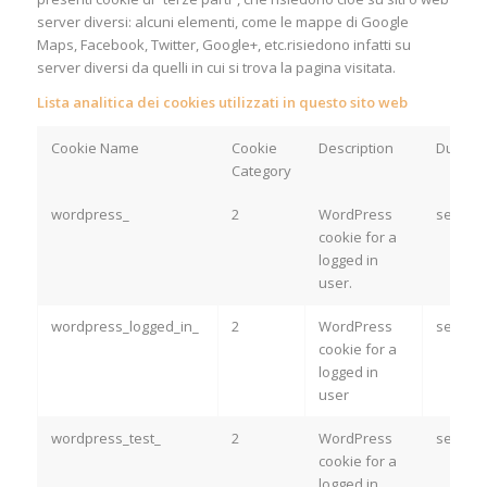
server diversi: alcuni elementi, come le mappe di Google
Maps, Facebook, Twitter, Google+, etc.risiedono infatti su
server diversi da quelli in cui si trova la pagina visitata.
Lista analitica dei cookies utilizzati in questo sito web
Cookie Name
Cookie
Description
Duratio
Category
wordpress_
2
WordPress
sessio
cookie for a
logged in
user.
wordpress_logged_in_
2
WordPress
sessio
cookie for a
logged in
user
wordpress_test_
2
WordPress
sessio
cookie for a
logged in