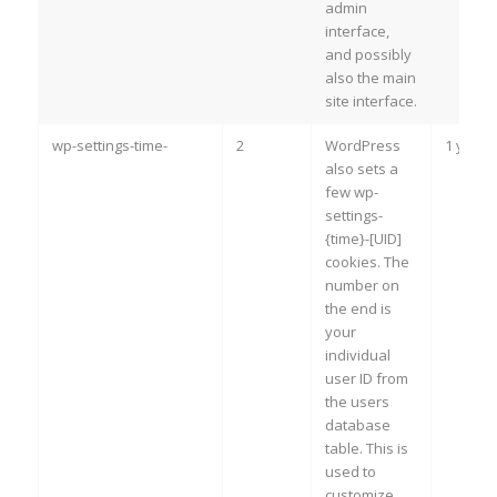
admin
interface,
and possibly
also the main
site interface.
wp-settings-time-
2
WordPress
1 year
also sets a
few wp-
settings-
{time}-[UID]
cookies. The
number on
the end is
your
individual
user ID from
the users
database
table. This is
used to
customize