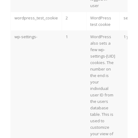
user
wordpress_test_cookie
2
WordPress
sessio
test cookie
wp-settings-
1
WordPress
1 year
also sets a
few wp-
settings-[UID]
cookies. The
number on
the end is
your
individual
user ID from
the users
database
table. This is
used to
customize
your view of