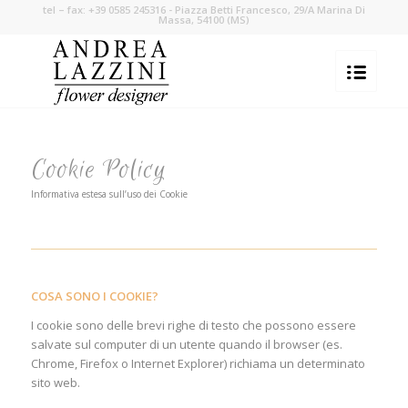
tel – fax: +39 0585 245316 - Piazza Betti Francesco, 29/A Marina Di
Massa, 54100 (MS)
Cookie Policy
Informativa estesa sull’uso dei Cookie
COSA SONO I COOKIE?
I cookie sono delle brevi righe di testo che possono essere
salvate sul computer di un utente quando il browser (es.
Chrome, Firefox o Internet Explorer) richiama un determinato
sito web.