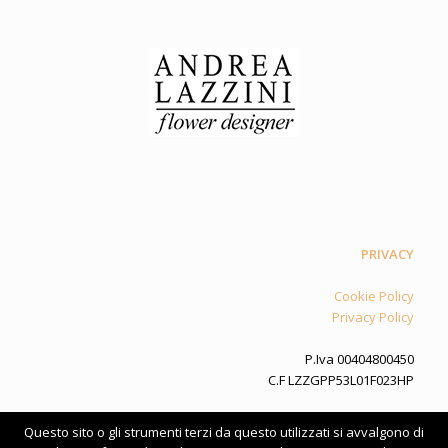
PRIVACY
Cookie Policy
Privacy Policy
P.Iva 00404800450
C.F LZZGPP53L01F023HP
Questo sito o gli strumenti terzi da questo utilizzati si avvalgono di