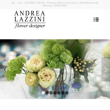
tel – fax: +39 0585 245316 - Piazza Betti Francesco, 29/A Marina Di
Massa, 54100 (MS)
Posteriore
1
2
3
4
5
6
7