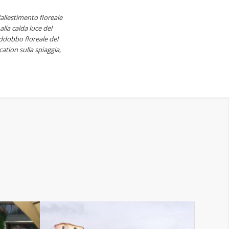
l’allestimento floreale
lla calda luce del
’addobbo floreale del
ation sulla spiaggia,