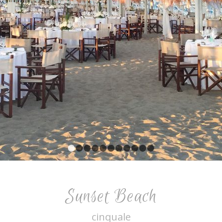
1
2
3
4
5
6
7
8
9
10
11
Sunset Beach
cinquale