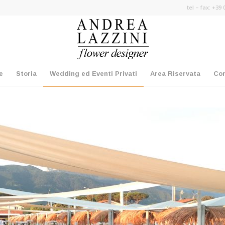
tel – fax: +39
e
Storia
Wedding ed Eventi Privati
Area Riservata
Con