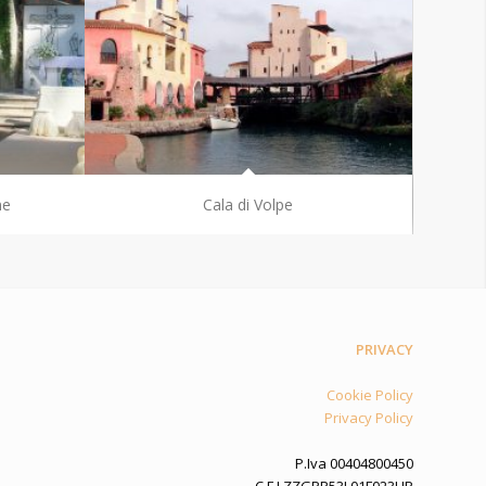
ne
Cala di Volpe
PRIVACY
Cookie Policy
Privacy Policy
P.Iva 00404800450
C.F LZZGPP53L01F023HP