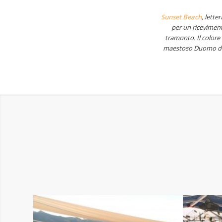
Sunset Beach
, lette
per un riceviment
tramonto. Il colore 
maestoso Duomo della