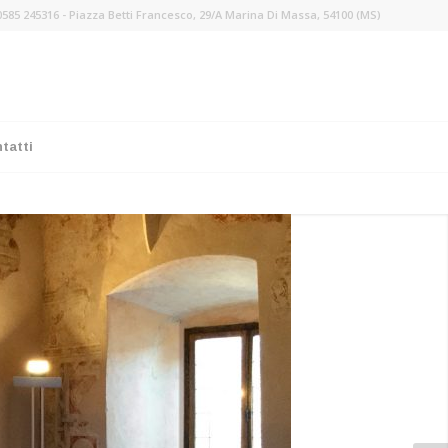
 0585 245316 - Piazza Betti Francesco, 29/A Marina Di Massa, 54100 (MS)
tatti