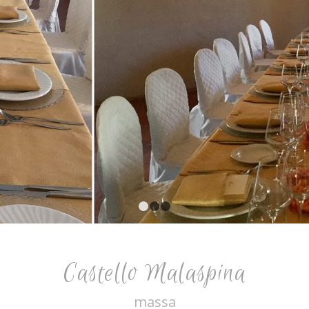
1
2
3
Castello Malaspina
massa